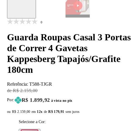
0
Guarda Roupas Casal 3 Portas
de Correr 4 Gavetas
Kappesberg Tapajós/Grafite
180cm
Referência:
T588-TJGR
Original Price:
R$ 2.159,00
Price:
R$ 1.899,92
Por:
à vista no pix
ou
Original price:
R$ 2.159,00
em
12x
de
Installment price:
R$ 179,91
sem juros
Selecione a Cor: