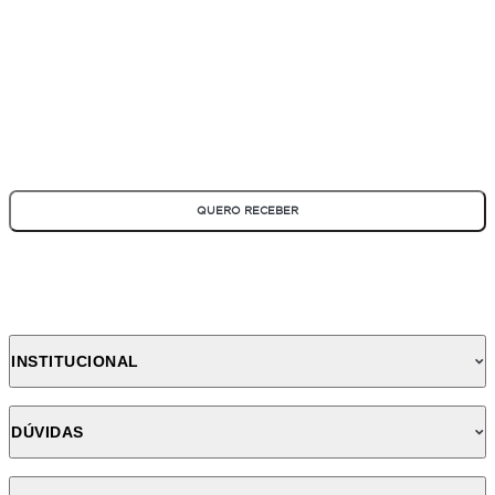
Fique por dentro de todas as novidades e promoções!
*Todos os campos são obrigatórios
QUERO RECEBER
INSTITUCIONAL
DÚVIDAS