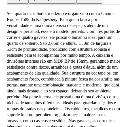
Seu quarto mais lindo, moderno e organizado com o Guarda-
Roupa T588 da Kappesberg. Para quem busca por
versatilidade e uma ótima divisão de espaço, além de um
design super atual, esse é o modelo perfeito. Com três portas de
correr e quatro gavetas, ele possui o tamanho ideal para um
quarto de solteiro. São 2,05m de altura, 1,80m de largura e
53cm de profundidade, produzido com estrutura robusta e
resistente para te acompanhar por muito tempo. A caixaria e
divisórias internas são em MDP BP de 15mm, garantindo maior
resistência contra riscos, arranhões e gotas d'água, além de um
acabamento de alta qualidade. Sua estrutura na cor tapajos, em
acabamento fosco, combinada à pintura fosca na cor grafite nas
portas, garante uma combinação marcante e moderna, que dará
ainda mais destaque ao seu espaço, deixando seu ambiente
perfeito. Na parte interna, ele possui uma ótima divisão, com
nichos de tamanhos diferentes, ideais para guardar calçados e
roupas dobradas nas prateleiras. Os cabideiros, metálicos e com
suporte interno, permitem organizar peças maiores sem
amassar, como casacos e vestidos. Nas gavetas, as corrediças
telescópicas garantem a abertura total e um melhor