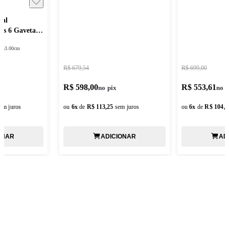
sal
as 6 Gavetas
:
53.00cm
R$ 679,54
R$ 699,00
R$ 598,00
R$ 553,61
em juros
ou
6
x
de
R$ 113,25
sem juros
ou
6
x
de
R$ 104,8
ONAR
ADICIONAR
AD
ASSINE NOSSA NEWSLETTER