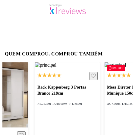
QUEM COMPROU, COMPROU TAMBÉM
10% OFF
Rack Kappesberg 3 Portas
Mesa Diretor 
Branco 218cm
Munique 150c
A:
52.50cm
L:
218.00cm
P:
42.00cm
A:
77.00cm
L:
150.00