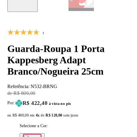
40% OFF
1
Guarda-Roupa 1 Porta
Kappesberg Adapt
Branco/Nogueira 25cm
Referência:
N532-BRNG
Original Price:
R$ 800,00
Price:
R$ 422,40
Por:
à vista no pix
ou
Original price:
R$ 480,00
em
4x
de
Installment price:
R$ 120,00
sem juros
Selecione a Cor: