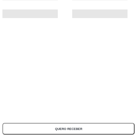
ASSINE NOSSA NEWSLETTER
Fique por dentro de todas as novidades e promoções!
*Todos os campos são obrigatórios
QUERO RECEBER