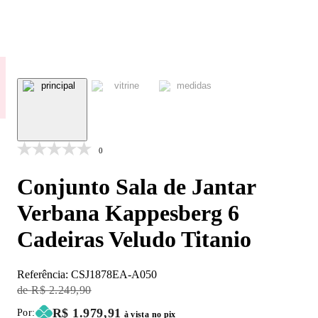
0
Conjunto Sala de Jantar
Verbana Kappesberg 6
Cadeiras Veludo Titanio
Referência:
CSJ1878EA-A050
Original Price:
R$ 2.249,90
Price:
R$ 1.979,91
Por:
à vista no pix