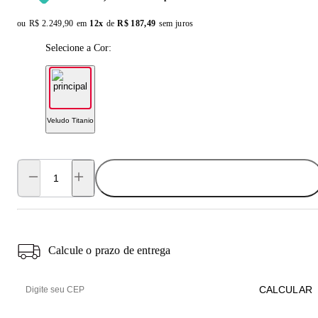
ou
Original price:
R$ 2.249,90
em
12x
de
Installment price:
R$ 187,49
sem juros
Selecione a Cor:
Veludo Titanio
ADICIONAR AO CARRINHO
Calcule o prazo de entrega
CALCULAR