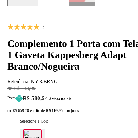
10% OFF
2
Complemento 1 Porta com Tel
1 Gaveta Kappesberg Adapt
Branco/Nogueira
Referência:
N553-BRNG
Original Price:
R$ 733,00
Price:
R$ 580,54
Por:
à vista no pix
ou
Original price:
R$ 659,70
em
6x
de
Installment price:
R$ 109,95
sem juros
Selecione a Cor: