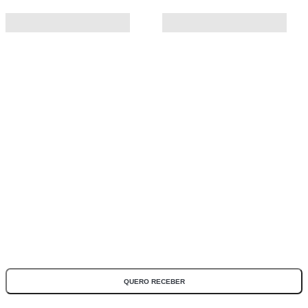
ASSINE NOSSA NEWSLETTER
Fique por dentro de todas as novidades e promoções!
*Todos os campos são obrigatórios
QUERO RECEBER