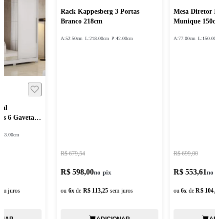
Rack Kappesberg 3 Portas
Mesa Diretor 
Branco 218cm
Munique 150c
A:
52.50cm
L:
218.00cm
P:
42.00cm
A:
77.00cm
L:
150.00
sal
as 6 Gavetas
:
53.00cm
R$ 679,54
R$ 699,00
R$ 598,00
R$ 553,61
em juros
ou
6
x
de
R$ 113,25
sem juros
ou
6
x
de
R$ 104,8