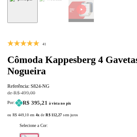
10% OFF
41
Cômoda Kappesberg 4 Gaveta
Nogueira
Referência:
S824-NG
Original Price:
R$ 499,00
Price:
R$ 395,21
Por:
à vista no pix
ou
Original price:
R$ 449,10
em
4x
de
Installment price:
R$ 112,27
sem juros
Selecione a Cor: