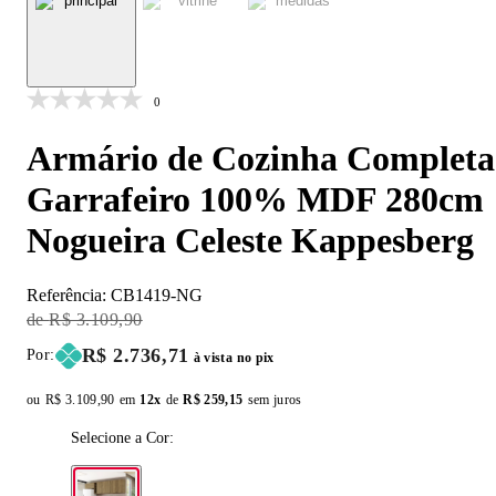
0
Armário de Cozinha Completa
Garrafeiro 100% MDF 280cm
Nogueira Celeste Kappesberg
Referência:
CB1419-NG
Original Price:
R$ 3.109,90
Price:
R$ 2.736,71
Por:
à vista no pix
ou
Original price:
R$ 3.109,90
em
12x
de
Installment price:
R$ 259,15
sem juros
Selecione a Cor: