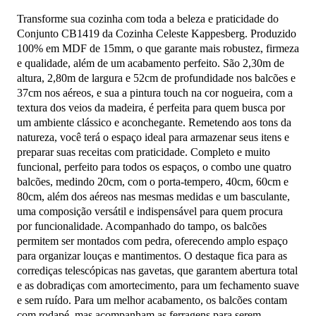
Transforme sua cozinha com toda a beleza e praticidade do
Conjunto CB1419 da Cozinha Celeste Kappesberg. Produzido
100% em MDF de 15mm, o que garante mais robustez, firmeza
e qualidade, além de um acabamento perfeito. São 2,30m de
altura, 2,80m de largura e 52cm de profundidade nos balcões e
37cm nos aéreos, e sua a pintura touch na cor nogueira, com a
textura dos veios da madeira, é perfeita para quem busca por
um ambiente clássico e aconchegante. Remetendo aos tons da
natureza, você terá o espaço ideal para armazenar seus itens e
preparar suas receitas com praticidade. Completo e muito
funcional, perfeito para todos os espaços, o combo une quatro
balcões, medindo 20cm, com o porta-tempero, 40cm, 60cm e
80cm, além dos aéreos nas mesmas medidas e um basculante,
uma composição versátil e indispensável para quem procura
por funcionalidade. Acompanhado do tampo, os balcões
permitem ser montados com pedra, oferecendo amplo espaço
para organizar louças e mantimentos. O destaque fica para as
corrediças telescópicas nas gavetas, que garantem abertura total
e as dobradiças com amortecimento, para um fechamento suave
e sem ruído. Para um melhor acabamento, os balcões contam
com rodapé, mas acompanham as ferragens para serem