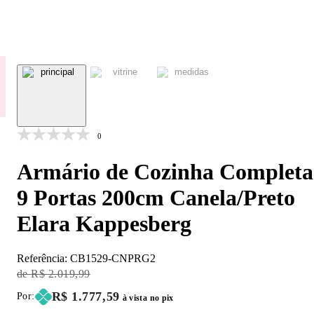
0
Armário de Cozinha Completa
9 Portas 200cm Canela/Preto
Elara Kappesberg
Referência:
CB1529-CNPRG2
Original Price:
R$ 2.019,99
Price:
R$ 1.777,59
Por:
à vista no pix