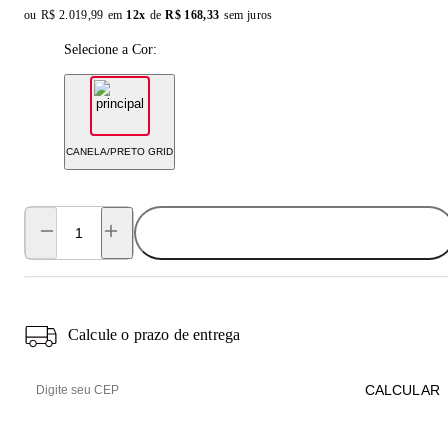
ou
Original price:
R$ 2.019,99
em
12x
de
Installment price:
R$ 168,33
sem juros
Selecione a Cor:
CANELA/PRETO GRID
ADICIONAR AO CARRINHO
Calcule o prazo de entrega
CALCULAR