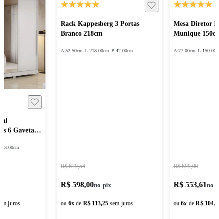
Rack Kappesberg 3 Portas
Mesa Diretor 
Branco 218cm
Munique 150c
A:
52.50cm
L:
218.00cm
P:
42.00cm
A:
77.00cm
L:
150.00
sal
as 6 Gavetas
:
53.00cm
R$ 679,54
R$ 699,00
R$ 598,00
R$ 553,61
em juros
ou
6
x
de
R$ 113,25
sem juros
ou
6
x
de
R$ 104,8