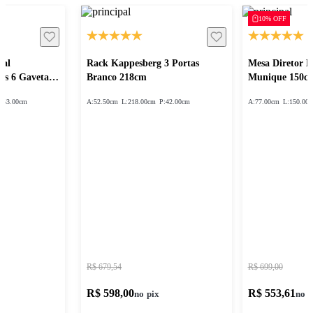
10% OFF
sal
Rack Kappesberg 3 Portas
Mesa Diretor 
as 6 Gavetas
Branco 218cm
Munique 150c
:
53.00cm
A:
52.50cm
L:
218.00cm
P:
42.00cm
A:
77.00cm
L:
150.00
R$ 679,54
R$ 699,00
R$ 598,00
R$ 553,61