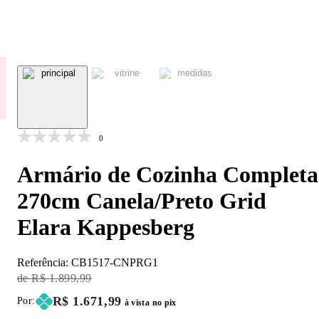
0
Armário de Cozinha Completa
270cm Canela/Preto Grid
Elara Kappesberg
Referência:
CB1517-CNPRG1
Original Price:
R$ 1.899,99
Price:
R$ 1.671,99
Por:
à vista no pix