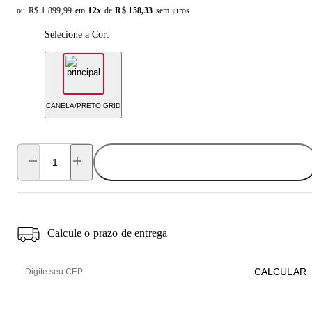
ou
Original price:
R$ 1.899,99
em
12x
de
Installment price:
R$ 158,33
sem juros
Selecione a Cor:
CANELA/PRETO GRID
ADICIONAR AO CARRINHO
Calcule o prazo de entrega
CALCULAR