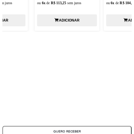
em juros
ou
6
x
de
R$ 113,25
sem juros
ou
6
x
de
R$ 104,8
ONAR
ADICIONAR
AD
ASSINE NOSSA NEWSLETTER
Fique por dentro de todas as novidades e promoções!
*Todos os campos são obrigatórios
QUERO RECEBER