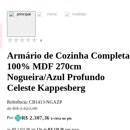
0
Armário de Cozinha Completa
100% MDF 270cm
Nogueira/Azul Profundo
Celeste Kappesberg
Referência:
CB1413-NGAZP
Original Price:
R$ 2.622,00
Price:
R$ 2.307,36
Por:
à vista no pix
ou
Original price:
R$ 2.622,00
em
12x
de
Installment price:
R$ 218,50
sem juros