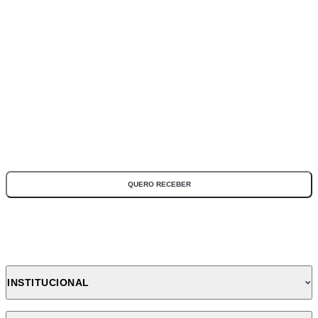
ASSINE NOSSA NEWSLETTER
Fique por dentro de todas as novidades e promoções!
*Todos os campos são obrigatórios
QUERO RECEBER
INSTITUCIONAL