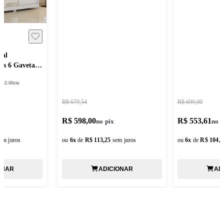
sal
as 6 Gavetas
:
53.00cm
R$ 679,54
R$ 699,00
R$ 598,00
R$ 553,61
em juros
ou
6
x
de
R$ 113,25
sem juros
ou
6
x
de
R$ 104,8
ONAR
ADICIONAR
AD