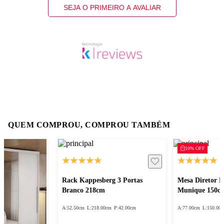
SEJA O PRIMEIRO A AVALIAR
QUEM COMPROU, COMPROU TAMBÉM
10% OFF
Rack Kappesberg 3 Portas
Mesa Diretor 
Branco 218cm
Munique 150c
A:
52.50cm
L:
218.00cm
P:
42.00cm
A:
77.00cm
L:
150.00