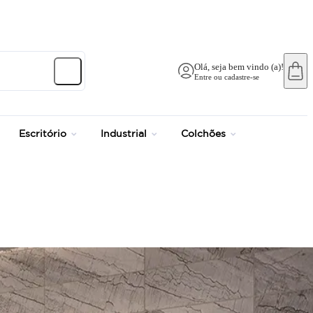
até 12x no Cartão Crédito
Olá, seja bem vindo (a)!
Entre ou cadastre-se
Escritório
Industrial
Colchões