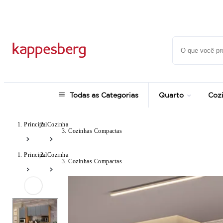
Super Pix com 12% OFF
Todas as Categorias
Quarto
Coz
Principal
Cozinha
Cozinhas Compactas
Principal
Cozinha
Cozinhas Compactas