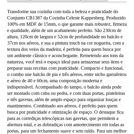
Transforme sua cozinha com toda a beleza e praticidade do
Conjunto CB1387 da Cozinha Celeste Kappesberg. Produzido
100% em MDF de 15mm, o que garante mais robustez, firmeza
e qualidade, além de um acabamento perfeito. São 230cm de
altura, 120cm de largura e 52cm de profundidade no balcão e
37cm nos aéreos, e sua a pintura touch na cor nogueira, com a
textura dos veios da madeira, é perfeita para quem busca por
um ambiente clássico e aconchegante. Remetendo aos tons da
natureza, você terá o espaço ideal para armazenar seus itens e
preparar suas receitas com praticidade. Compacto e funcional,
o combo une balcão de pia e três aéreos, entre nicho garrafeiros
e aéreo de 40 e 60cm, uma composição moderna e
indispensável. Acompanhado do tampo, o balcão ainda pode
ser montado com cuba ou pedra, e com duas portas, prateleiras
e três gavetas, além de amplo espaço para organizar louças e
mantimentos. Combinado aos aéreos, é perfeito para quem
busca por praticidade e otimização de espaço. O destaque fica
para as corrediças telescópicas nas gavetas, que permitem a
abertura total, e as dobradiças com amortecimento em todas as
portas, para um fechamento suave e sem ruído. Para um melhor