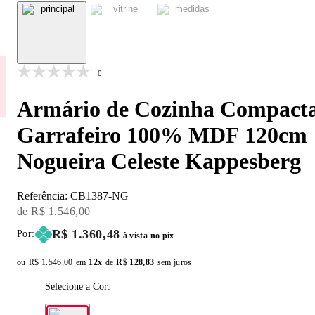
0
Armário de Cozinha Compact
Garrafeiro 100% MDF 120cm
Nogueira Celeste Kappesberg
Referência:
CB1387-NG
Original Price:
R$ 1.546,00
Price:
R$ 1.360,48
Por:
à vista no pix
ou
Original price:
R$ 1.546,00
em
12x
de
Installment price:
R$ 128,83
sem juros
Selecione a Cor: